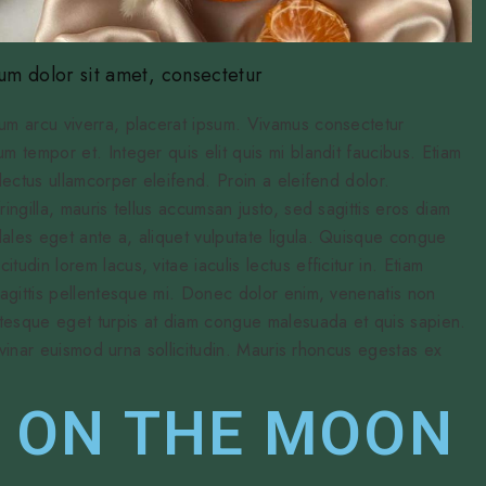
m dolor sit amet, consectetur
tum arcu viverra, placerat ipsum. Vivamus consectetur
m tempor et. Integer quis elit quis mi blandit faucibus. Etiam
 lectus ullamcorper eleifend. Proin a eleifend dolor.
ringilla, mauris tellus accumsan justo, sed sagittis eros diam
ales eget ante a, aliquet vulputate ligula. Quisque congue
udin lorem lacus, vitae iaculis lectus efficitur in. Etiam
 sagittis pellentesque mi. Donec dolor enim, venenatis non
tesque eget turpis at diam congue malesuada et quis sapien.
pulvinar euismod urna sollicitudin. Mauris rhoncus egestas ex
 ON THE MOON