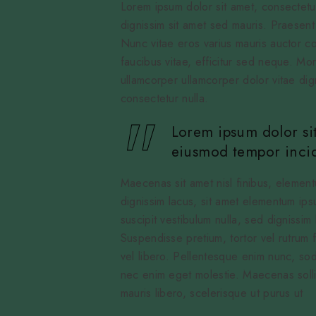
Lorem ipsum dolor sit amet, consectetu
dignissim sit amet sed mauris. Praesent 
Nunc vitae eros varius mauris auctor
faucibus vitae, efficitur sed neque. Mo
ullamcorper ullamcorper dolor vitae dig
consectetur nulla.
Lorem ipsum dolor sit
eiusmod tempor incid
Maecenas sit amet nisl finibus, elemen
dignissim lacus, sit amet elementum ipsu
suscipit vestibulum nulla, sed dignissim
Suspendisse pretium, tortor vel rutrum f
vel libero. Pellentesque enim nunc, sod
nec enim eget molestie. Maecenas sollicit
mauris libero, scelerisque ut purus ut