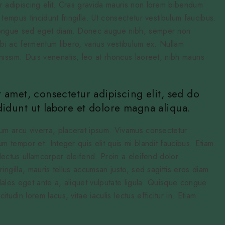
r adipiscing elit. Cras gravida mauris non lorem bibendum
tempus tincidunt fringilla. Ut consectetur vestibulum faucibus.
 congue sed eget diam. Donec augue nibh, semper non
rbi ac fermentum libero, varius vestibulum ex. Nullam
nissim. Duis venenatis, leo at rhoncus laoreet, nibh mauris
 amet, consectetur adipiscing elit, sed do
idunt ut labore et dolore magna aliqua.
tum arcu viverra, placerat ipsum. Vivamus consectetur
m tempor et. Integer quis elit quis mi blandit faucibus. Etiam
 lectus ullamcorper eleifend. Proin a eleifend dolor.
ringilla, mauris tellus accumsan justo, sed sagittis eros diam
ales eget ante a, aliquet vulputate ligula. Quisque congue
udin lorem lacus, vitae iaculis lectus efficitur in. Etiam