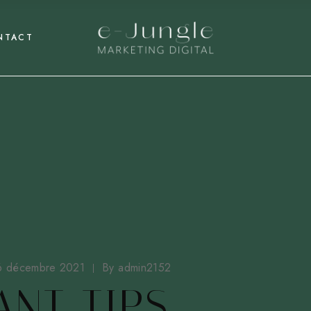
NTACT
6 décembre 2021
By
admin2152
ANT TIPS