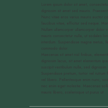
Lorem ipsum dolor sit amet, consectetu
dignissim sit amet sed mauris. Praesent 
Nunc vitae eros varius mauris auctor
faucibus vitae, efficitur sed neque. Mo
Nullam ullamcorper ullamcorper dolor vi
mauris consectetur nulla, ut sodales lore
interdum. Suspendisse magna metus, feu
commodo dolor.
Maecenas sit amet nisl finibus, elemen
dignissim lacus, sit amet elementum ipsu
suscipit vestibulum nulla, sed dignissim
Suspendisse pretium, tortor vel rutrum f
vel libero. Pellentesque enim nunc, sod
nec enim eget molestie. Maecenas sollicit
mauris libero, scelerisque ut purus ut