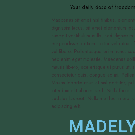
Your daily dose of freedo
Maecenas sit amet nisl finibus, elemen
dignissim lacus, sit amet elementum ipsu
suscipit vestibulum nulla, sed dignissim
Suspendisse pretium, tortor vel rutrum f
vel libero. Pellentesque enim nunc, sod
nec enim eget molestie. Maecenas sollicit
mauris libero, scelerisque ut purus ut,
consectetur quis, congue ac mi. Pellen
Mauris lobortis risus at nisl porttitor, 
interdum elit ultrices sed. Nulla facilis
sodales laoreet. Nullam et leo in erat ul
adipiscing elit.
MADELY