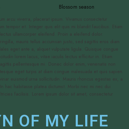
m
Blossom season
tum arcu viverra, placerat ipsum. Vivamus consectetur
m tempor et. Integer quis elit quis mi blandit faucibus. Etiam
 lectus ullamcorper eleifend. Proin a eleifend dolor.
ringilla, mauris tellus accumsan justo, sed sagittis eros diam
ales eget ante a, aliquet vulputate ligula. Quisque congue
udin lorem lacus, vitae iaculis lectus efficitur in. Etiam
 sagittis pellentesque mi. Donec dolor enim, venenatis non
tesque eget turpis at diam congue malesuada et quis sapien.
pulvinar euismod urna sollicitudin. Mauris rhoncus egestas ex, a
i. In hac habitasse platea dictumst. Morbi nec mi nec dui
tricies facilisis. Lorem ipsum dolor sit amet, consectetur
N OF MY LIFE