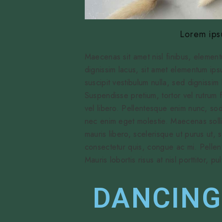
Lorem ipsu
Maecenas sit amet nisl finibus, elemen
dignissim lacus, sit amet elementum ipsu
suscipit vestibulum nulla, sed dignissim
Suspendisse pretium, tortor vel rutrum f
vel libero. Pellentesque enim nunc, sod
nec enim eget molestie. Maecenas sollicit
mauris libero, scelerisque ut purus ut,
consectetur quis, congue ac mi. Pellen
Mauris lobortis risus at nisl porttitor, 
DANCING