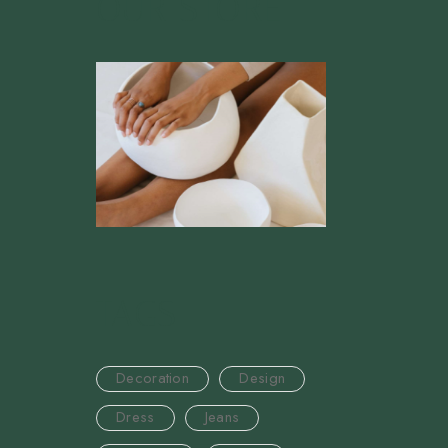
OUR STORE
TAGS
Decoration
Design
Dress
Jeans