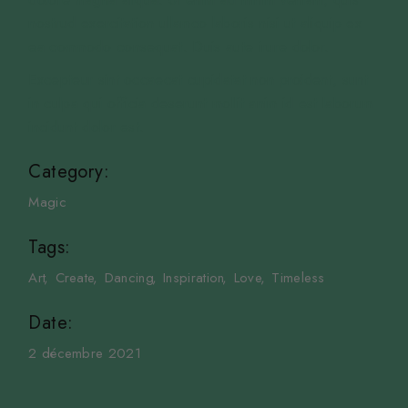
nostrud exercitation ullamco laboris nisi ut aliquip ex
ea commodo consequat. Duis aute irure dolor.
Excepteur sint occaecat cupidatat non proident, sunt
in culpa qui officia deserunt mollit anim id est laborum
incidunt dolor est.
Category:
Magic
Tags:
Art
Create
Dancing
Inspiration
Love
Timeless
Date:
2 décembre 2021