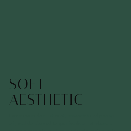
SOFT
AESTHETIC
Lorem ipsum dolor sit amet, consectetur adipiscing
elit, sed do eiusmod tempor incididunt ut labore et
dolore magna aliqua. Ut enim ad minim veniam, quis