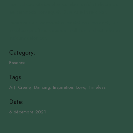
nostrud exercitation ullamco laboris nisi ut aliquip ex
ea commodo consequat. Duis aute irure dolor.
Excepteur sint occaecat cupidatat non proident, sunt
in culpa qui officia deserunt mollit anim id est laborum
incidunt dolor est.
Category:
Essence
Tags:
Art
Create
Dancing
Inspiration
Love
Timeless
Date:
6 décembre 2021