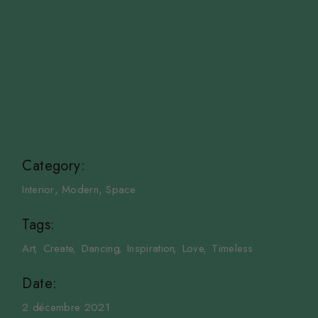
elit, sed do eiusmod tempor incididunt ut labore et
dolore magna aliqua. Ut enim ad minim veniam, quis
nostrud exercitation ullamco laboris nisi ut aliquip ex
ea commodo consequat. Duis aute irure dolor.
Excepteur sint occaecat cupidatat non proident, sunt
in culpa qui officia deserunt mollit anim id est laborum
incidunt dolor est.
Category:
Interior
Modern
Space
Tags:
Art
Create
Dancing
Inspiration
Love
Timeless
Date:
2 décembre 2021