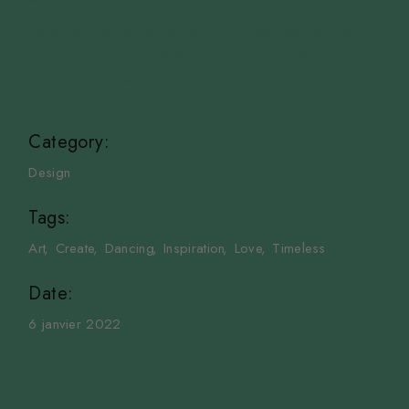
Excepteur sint occaecat cupidatat non proident, sunt
in culpa qui officia deserunt mollit anim id est laborum
incidunt dolor est.
Category:
Design
Tags:
Art
Create
Dancing
Inspiration
Love
Timeless
Date:
6 janvier 2022