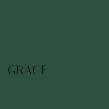
GRACE
Lorem ipsum dolor sit amet, consectetur adipiscing
elit, sed do eiusmod tempor incididunt ut labore et
dolore magna aliqua. Ut enim ad minim veniam, quis
nostrud exercitation ullamco laboris nisi ut aliquip ex
ea commodo consequat. Duis aute irure dolor.