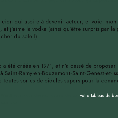
gens commencent par une page « À propos » qui les présente aux
cien qui aspire à devenir acteur, et voici mon s
, et j’aime la vodka (ainsi qu’être surpris par l
cher du soleil).
 a été créée en 1971, et n’a cessé de proposer
ée à Saint-Remy-en-Bouzemont-Saint-Genest-et-I
e toutes sortes de bidules supers pour la com
 de WordPress, vous devriez vous rendre sur
votre tableau de bo
vous bien !