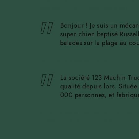
(dans la plupart des thèmes). La plupart des 
ressembler à quelque chose comme cela :
Bonjour ! Je suis un mécani
super chien baptisé Russell
balades sur la plage au cou
…ou quelque chose comme cela :
La société 123 Machin Truc
qualité depuis lors. Situ
000 personnes, et fabriqu
En tant que nouvel utilisateur ou utilisatrice
nouvelles pages pour votre contenu. Amusez-