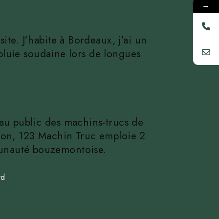
 personnes visitant le site. Cela pourrait
→
ite. J’habite à Bordeaux, j’ai un
a pluie soudaine lors de longues
 au public des machins-trucs de
sson, 123 Machin Truc emploie 2
munauté bouzemontoise.
rd
pour supprimer cette page et créer de